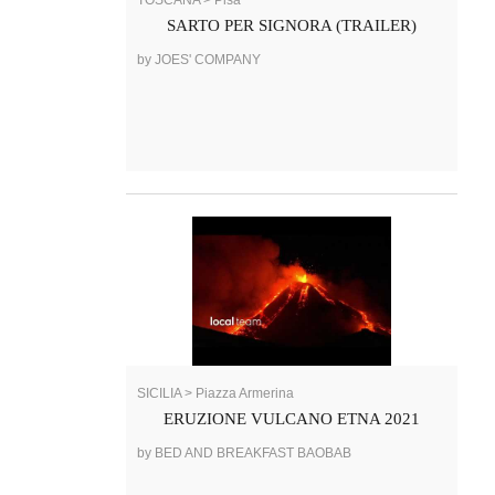
TOSCANA > Pisa
SARTO PER SIGNORA (TRAILER)
by JOES' COMPANY
SICILIA > Piazza Armerina
ERUZIONE VULCANO ETNA 2021
by BED AND BREAKFAST BAOBAB