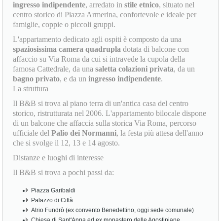
ingresso indipendente
, arredato in
stile etnico
, situato nel
centro storico di Piazza Armerina, confortevole e ideale per
famiglie, coppie o piccoli gruppi.
L'appartamento dedicato agli ospiti è composto da una
spaziosissima camera quadrupla
dotata di balcone con
affaccio su Via Roma da cui si intravede la cupola della
famosa Cattedrale, da una
saletta colazioni privata
, da un
bagno privato
, e da un
ingresso indipendente
.
La struttura
Il B&B si trova al piano terra di un'antica casa del centro
storico, ristrutturata nel 2006. L'appartamento bilocale dispone
di un balcone che affaccia sulla storica Via Roma, percorso
ufficiale del
Palio dei Normanni
, la festa più attesa dell'anno
che si svolge il 12, 13 e 14 agosto.
Distanze e luoghi di interesse
Il B&B si trova a pochi passi da:
Piazza Garibaldi
Palazzo di Città
Atrio Fundrò (ex convento Benedettino, oggi sede comunale)
Chiesa di Sant'Anna ed ex monastero delle Agostiniane