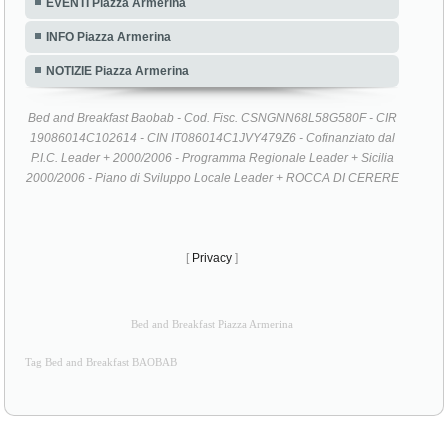
INFO Piazza Armerina
NOTIZIE Piazza Armerina
Bed and Breakfast Baobab - Cod. Fisc. CSNGNN68L58G580F - CIR
19086014C102614 - CIN IT086014C1JVY479Z6 - Cofinanziato dal
P.I.C. Leader + 2000/2006 - Programma Regionale Leader + Sicilia
2000/2006 - Piano di Sviluppo Locale Leader + ROCCA DI CERERE
[
Privacy
]
Bed and Breakfast Piazza Armerina
Tag Bed and Breakfast BAOBAB
il Sito Web
www.jollygames.it
è membro di NetworkPortali.it | [
Aggiungi la tua